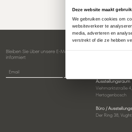
Deze website maakt gebruik
We gebruiken cookies om cont
websiteverkeer te analyseren
media, adverteren en analys
verstrekt of die ze hebben v
Bleiben Sie über unsere E-Mails
Mewave-Standor
informiert
Email
Ausstellungsraum
Viehmarktstraße 4, 
Hertogenbosch
Büro / Ausstellun
Der Ring 38, Vught