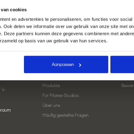
 van cookies
ent en advertenties te personaliseren, om functies voor social
. Ook delen we informatie over uw gebruik van onze site met on
e. Deze partners kunnen deze gegevens combineren met andere i
erzameld op basis van uw gebruik van hun services.
te
Links
Direk
Aanpassen
Heim
Der Pi
App (Online-Unterricht)
Für Pi
Produkte
Bewer
's-
Für Pilates-Studios
Über uns
gsraum
Häufig gestellte Fragen