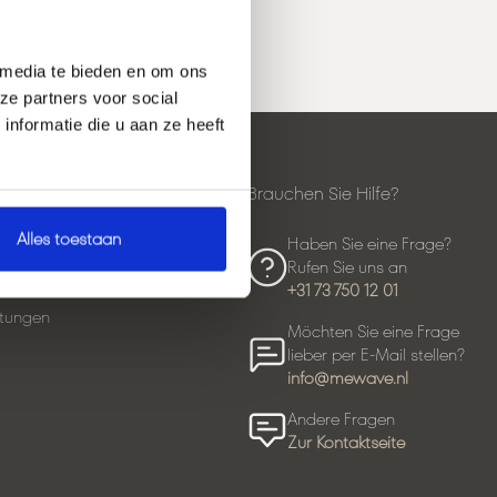
 media te bieden en om ons
ze partners voor social
nformatie die u aan ze heeft
t einkaufen
Brauchen Sie Hilfe?
Alles toestaan
lates Reformer
Haben Sie eine Frage?
Rufen Sie uns an
lates-Studios
+31 73 750 12 01
tungen
Möchten Sie eine Frage
lieber per E-Mail stellen?
info@mewave.nl
Andere Fragen
Zur Kontaktseite