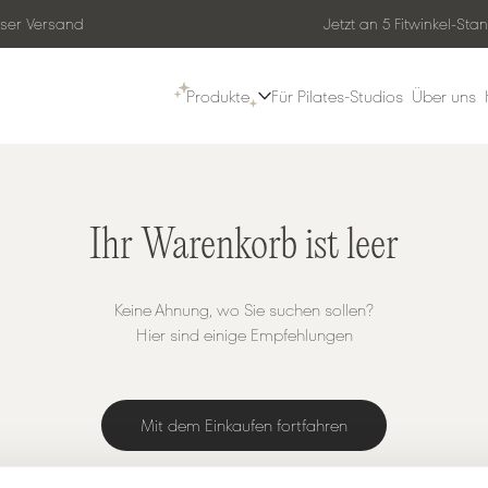
ser Versand
Jetzt an 5 Fitwinkel-Sta
Produkte
Für Pilates-Studios
Über uns
Ihr Warenkorb ist leer
Keine Ahnung, wo Sie suchen sollen?
Hier sind einige Empfehlungen
Mit dem Einkaufen fortfahren