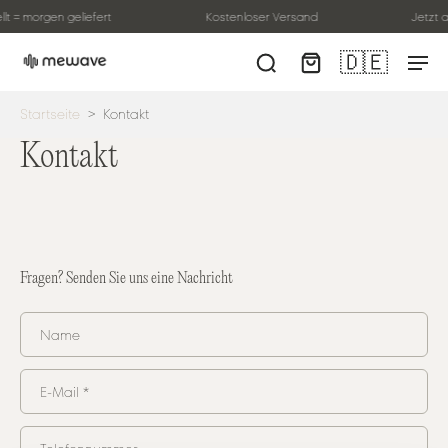
lt = morgen geliefert
Kostenloser Versand
Jetzt 
🇩🇪
Startseite
>
Kontakt
Kontakt
Fragen? Senden Sie uns eine Nachricht
Name
E-Mail
*