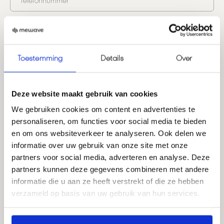
Telefonnummer
Nachricht
*
Toestemming
Details
Over
Nachricht senden
Deze website maakt gebruik van cookies
Kontaktinformationen
We gebruiken cookies om content en advertenties te
personaliseren, om functies voor social media te bieden
Der Ring 38, Vught
en om ons websiteverkeer te analyseren. Ook delen we
+31 73 750 12 01
informatie over uw gebruik van onze site met onze
info@mewave.nl
partners voor social media, adverteren en analyse. Deze
partners kunnen deze gegevens combineren met andere
informatie die u aan ze heeft verstrekt of die ze hebben
verzameld op basis van uw gebruik van hun services.
*Der Showroom ist nur nach Terminvereinbarung geöffnet.
Wenn Sie unsere Produkte zunächst testen möchten, nehmen
Sie bitte zunächst Kontakt mit uns auf.