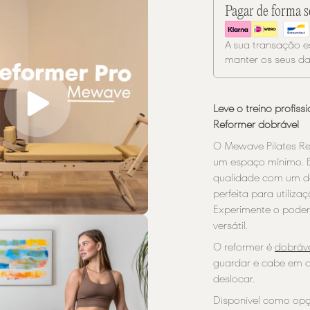
Pagar de forma 
A sua transação 
manter os seus da
Leve o treino profiss
Reformer dobrável
O Mewave Pilates R
um espaço mínimo. E
qualidade com um de
perfeita para utiliz
Experimente o poder 
versátil.
O reformer é
dobráv
guardar e cabe em q
deslocar.
Disponível como opçã