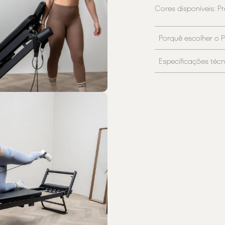
Cores disponíveis: Pr
Porquê escolher o P
Especificações técn