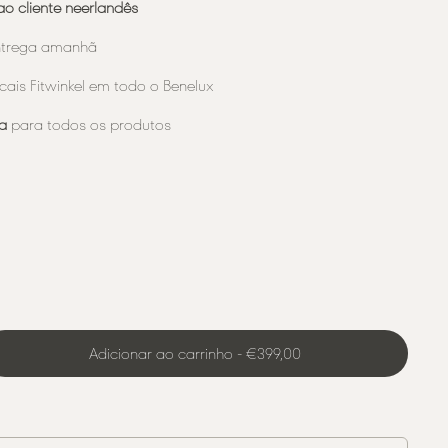
ao cliente neerlandês
ntrega amanhã
cais Fitwinkel em todo o Benelux
a
para todos os produtos
Adicionar ao carrinho
-
€399,00