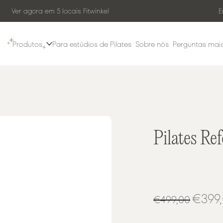
 agora em 5 locais Fitwinkel
Encomen
Produtos
Para estúdios de Pilates
Sobre nós
Perguntas mais
Pilates Re
€399
€499,00