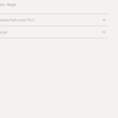
eto, Bege
ilates Reformer Pro?
icas