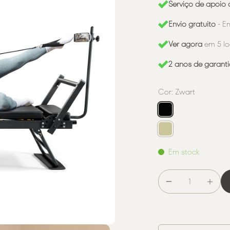
Serviço de apoio 
Envio gratuito
- E
Ver agora
em 5 lo
2 anos de garanti
Cor:
Zwart
Em stock