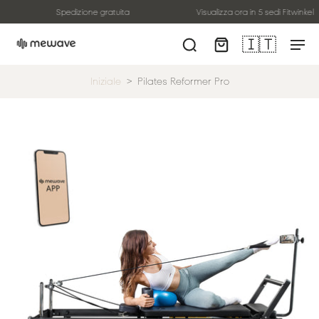
Spedizione gratuita
Visualizza ora in 5 sedi Fitwinkel
🇮🇹
Iniziale
>
Pilates Reformer Pro