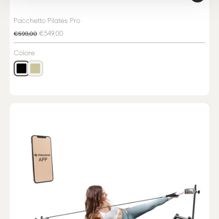
Pacchetto Pilates Pro
€549,00
€599,00
Colore