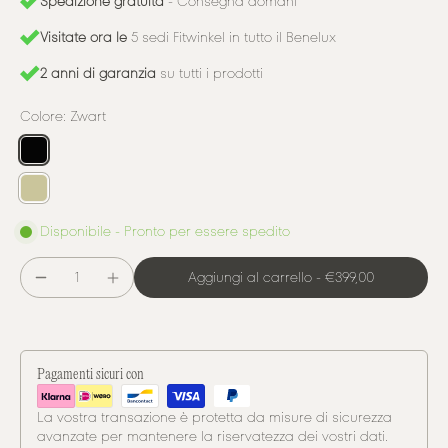
Spedizione gratuita
- Consegna domani
Visitate ora le
5 sedi Fitwinkel in tutto il Benelux
2 anni di garanzia
su tutti i prodotti
Colore:
Zwart
Disponibile - Pronto per essere spedito
Aggiungi al carrello
-
€399,00
Pagamenti sicuri con
La vostra transazione è protetta da misure di sicurezza
avanzate per mantenere la riservatezza dei vostri dati.