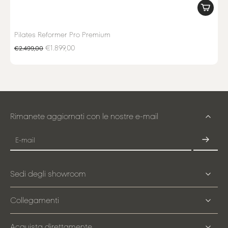
Pilates Reformer Pro Premium
€1.899,00
€2.499,00
Rimanete aggiornati con le nostre e-mail
E-mail
Sedi degli showroom
Collegamenti
Acquista direttamente