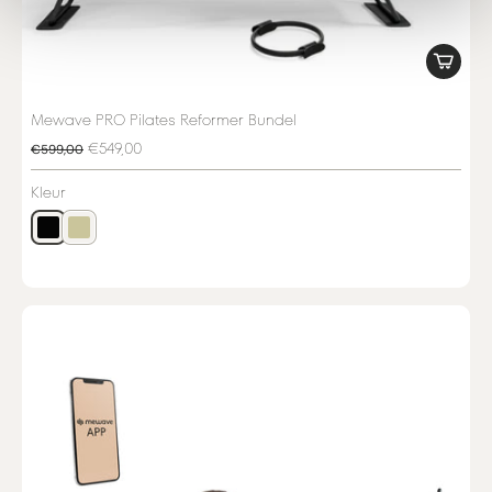
Mewave PRO Pilates Reformer Bundel
€549,00
€599,00
Kleur