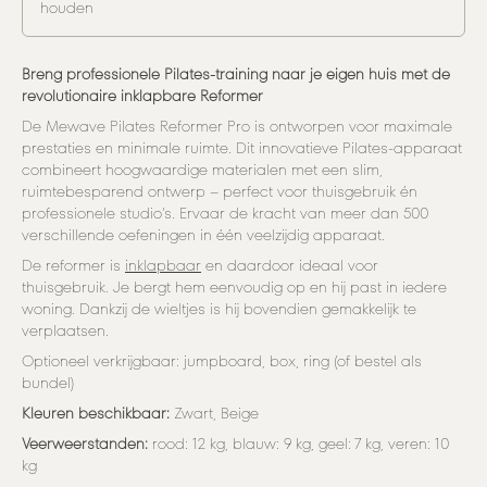
houden
Breng professionele Pilates-training naar je eigen huis met de
revolutionaire inklapbare Reformer
De Mewave Pilates Reformer Pro is ontworpen voor maximale
prestaties en minimale ruimte. Dit innovatieve Pilates-apparaat
combineert hoogwaardige materialen met een slim,
ruimtebesparend ontwerp – perfect voor thuisgebruik én
professionele studio's. Ervaar de kracht van meer dan 500
verschillende oefeningen in één veelzijdig apparaat.
De reformer is
inklapbaar
en daardoor ideaal voor
thuisgebruik. Je bergt hem eenvoudig op en hij past in iedere
woning. Dankzij de wieltjes is hij bovendien gemakkelijk te
verplaatsen.
Optioneel verkrijgbaar: jumpboard, box, ring (of bestel als
bundel)
Kleuren beschikbaar:
Zwart, Beige
Veerweerstanden:
rood: 12
kg, blauw: 9 kg, geel: 7 kg, veren: 10
kg