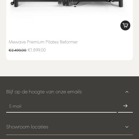
Mewave Premium Pilates Reformer
€1.899,00
€2.499,00
Blijf op de hoogte van onze emails
E-mail
Showroom locaties