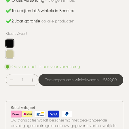
Gratis verzending
- Morgen in huis
Te bekijken bij 6 winkels in Benelux
2 Jaar garantie
op alle producten
Kleur:
Zwart
Op voorraad - Klaar voor verzending
Toevoegen aan winkelwagen
-
€399,00
Betaal veilig met
Uw transactie wordt beschermd met geavanceerde
beveiligingsmaatregelen om uw gegevens vertrouwelijk te