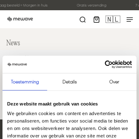
ag besteld = Morgen in huis
Gratis verzending
7 
🇳🇱
News
Home
>
News
Toestemming
Details
Over
Deze website maakt gebruik van cookies
We gebruiken cookies om content en advertenties te
personaliseren, om functies voor social media te bieden
en om ons websiteverkeer te analyseren. Ook delen we
Blijf op de hoogte van onze emails
informatie over uw gebruik van onze site met onze