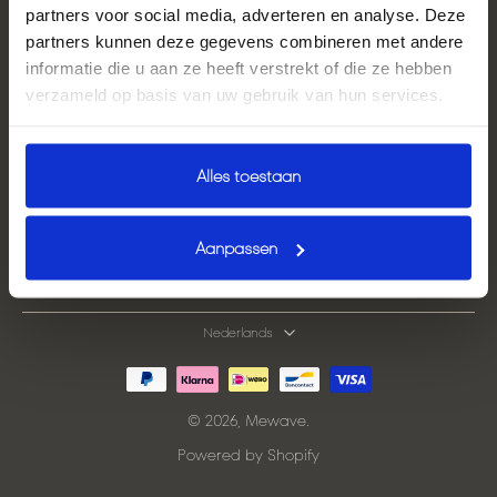
partners voor social media, adverteren en analyse. Deze
E-mail
partners kunnen deze gegevens combineren met andere
informatie die u aan ze heeft verstrekt of die ze hebben
verzameld op basis van uw gebruik van hun services.
Showroom locaties
Links
Alles toestaan
Shop direct
Aanpassen
Hulp nodig?
Nederlands
© 2026,
Mewave
.
Powered by Shopify